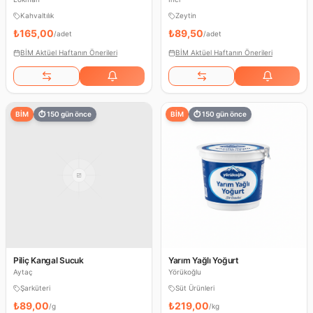
Kahvaltılık
Zeytin
₺165,00
₺89,50
/
adet
/
adet
BİM Aktüel Haftanın Önerileri
BİM Aktüel Haftanın Önerileri
BİM
⏱
150
gün önce
BİM
⏱
150
gün önce
Piliç Kangal Sucuk
Yarım Yağlı Yoğurt
Aytaç
Yörükoğlu
Şarküteri
Süt Ürünleri
₺89,00
₺219,00
/
g
/
kg