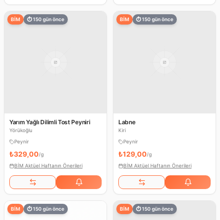
BİM
⏱
150
gün önce
BİM
⏱
150
gün önce
Yarım Yağlı Dilimli Tost Peyniri
Labne
Yörükoğlu
Kiri
Peynir
Peynir
₺329,00
₺129,00
/
g
/
g
BİM Aktüel Haftanın Önerileri
BİM Aktüel Haftanın Önerileri
BİM
⏱
150
gün önce
BİM
⏱
150
gün önce