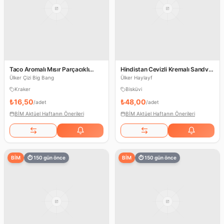
Taco Aromalı Mısır Parçacıklı
Hindistan Cevizli Kremalı Sandviç
Çubuk Kraker
Bisküvi
Ülker Çizi Big Bang
Ülker Haylayf
Kraker
Bisküvi
₺16,50
₺48,00
/
adet
/
adet
BİM Aktüel Haftanın Önerileri
BİM Aktüel Haftanın Önerileri
BİM
⏱
150
gün önce
BİM
⏱
150
gün önce