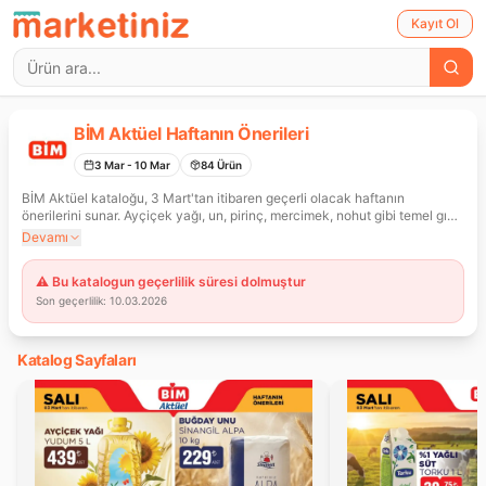
Kayıt Ol
BİM Aktüel Haftanın Önerileri
3 Mar
- 10 Mar
84
Ürün
BİM Aktüel kataloğu, 3 Mart'tan itibaren geçerli olacak haftanın
önerilerini sunar. Ayçiçek yağı, un, pirinç, mercimek, nohut gibi temel gıda
ürünlerinin yanı sıra makarna, salça, zeytin, bal, reçel ve baharat çeşitleri
Devamı
gibi birçok farklı ürün uygun fiyatlarla satışa sunulmuştur.
⚠️ Bu katalogun geçerlilik süresi dolmuştur
Son geçerlilik:
10.03.2026
Katalog Sayfaları