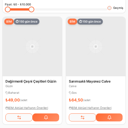
Fiyat:
₺0
-
₺10.000
Geçmiş
BİM
⏱
150
gün önce
BİM
⏱
150
gün önce
Değirmenli Çeşni Çeşitleri Güzin
Sarımsaklı Mayonez Calve
Güzin
Calve
Baharat
Sos
₺49,00
₺64,50
/
adet
/
adet
BİM Aktüel Haftanın Önerileri
BİM Aktüel Haftanın Önerileri