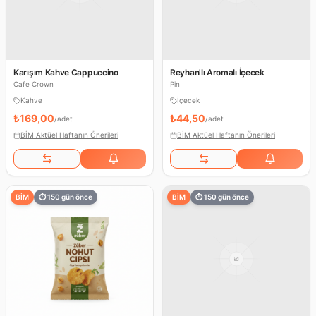
Karışım Kahve Cappuccino
Reyhan'lı Aromalı İçecek
Cafe Crown
Pin
Kahve
İçecek
₺169,00
₺44,50
/
adet
/
adet
BİM Aktüel Haftanın Önerileri
BİM Aktüel Haftanın Önerileri
BİM
⏱
150
gün önce
BİM
⏱
150
gün önce