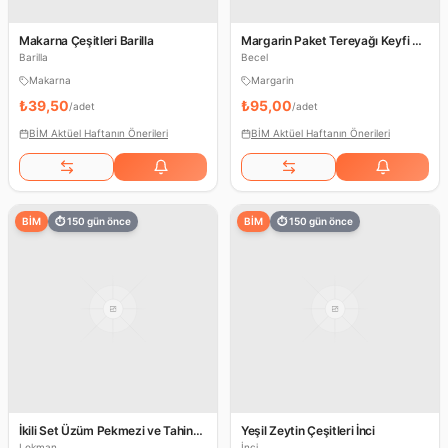
Makarna Çeşitleri Barilla
Margarin Paket Tereyağı Keyfi &
Kase Klasik Becel
Barilla
Becel
Makarna
Margarin
₺39,50
₺95,00
/
adet
/
adet
BİM Aktüel Haftanın Önerileri
BİM Aktüel Haftanın Önerileri
BİM
⏱
150
gün önce
BİM
⏱
150
gün önce
İkili Set Üzüm Pekmezi ve Tahin
Yeşil Zeytin Çeşitleri İnci
Lokman
Lokman
İnci