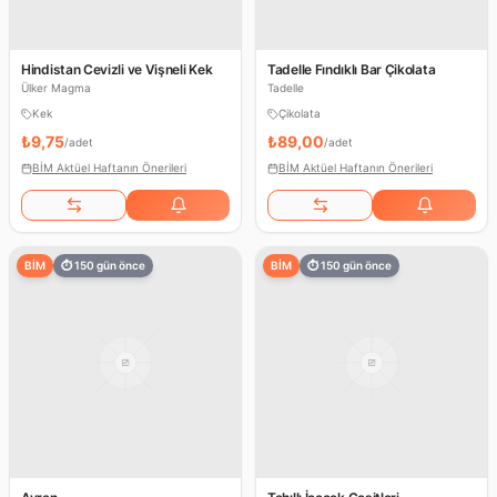
Hindistan Cevizli ve Vişneli Kek
Tadelle Fındıklı Bar Çikolata
Ülker Magma
Tadelle
Kek
Çikolata
₺9,75
₺89,00
/
adet
/
adet
BİM Aktüel Haftanın Önerileri
BİM Aktüel Haftanın Önerileri
BİM
⏱
150
gün önce
BİM
⏱
150
gün önce