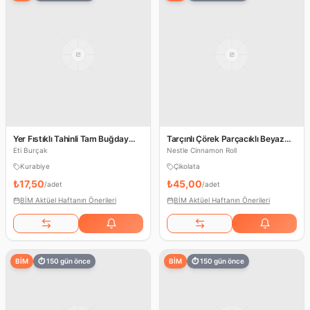
Yer Fıstıklı Tahinli Tam Buğday
Tarçınlı Çörek Parçacıklı Beyaz
Unlu Kurabiye
Çikolata
Eti Burçak
Nestle Cinnamon Roll
Kurabiye
Çikolata
₺17,50
₺45,00
/
adet
/
adet
BİM Aktüel Haftanın Önerileri
BİM Aktüel Haftanın Önerileri
BİM
⏱
150
gün önce
BİM
⏱
150
gün önce