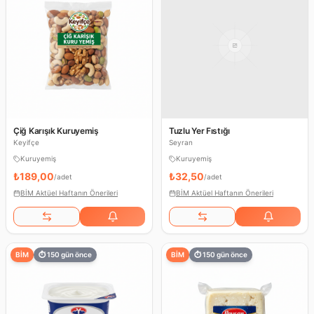
Çiğ Karışık Kuruyemiş
Tuzlu Yer Fıstığı
Keyifçe
Seyran
Kuruyemiş
Kuruyemiş
₺189,00
₺32,50
/
adet
/
adet
BİM Aktüel Haftanın Önerileri
BİM Aktüel Haftanın Önerileri
BİM
⏱
150
gün önce
BİM
⏱
150
gün önce