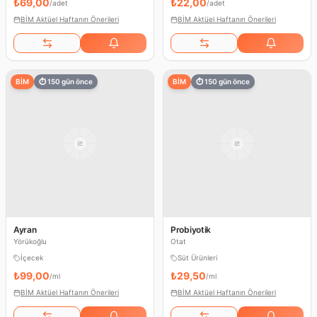
₺69,00
₺22,00
/
adet
/
adet
BİM Aktüel Haftanın Önerileri
BİM Aktüel Haftanın Önerileri
BİM
⏱
150
gün önce
BİM
⏱
150
gün önce
Ayran
Probiyotik
Yörükoğlu
Otat
İçecek
Süt Ürünleri
₺99,00
₺29,50
/
ml
/
ml
BİM Aktüel Haftanın Önerileri
BİM Aktüel Haftanın Önerileri