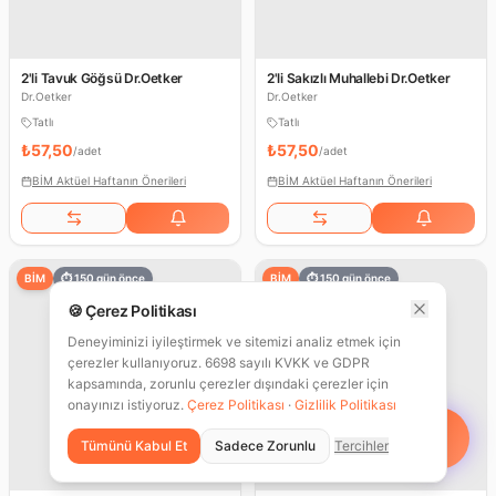
2'li Tavuk Göğsü Dr.Oetker
2'li Sakızlı Muhallebi Dr.Oetker
Dr.Oetker
Dr.Oetker
Tatlı
Tatlı
₺57,50
₺57,50
/
adet
/
adet
BİM Aktüel Haftanın Önerileri
BİM Aktüel Haftanın Önerileri
BİM
⏱
150
gün önce
BİM
⏱
150
gün önce
🍪 Çerez Politikası
Deneyiminizi iyileştirmek ve sitemizi analiz etmek için
çerezler kullanıyoruz. 6698 sayılı KVKK ve GDPR
kapsamında, zorunlu çerezler dışındaki çerezler için
onayınızı istiyoruz.
Çerez Politikası
·
Gizlilik Politikası
Tümünü Kabul Et
Sadece Zorunlu
Tercihler