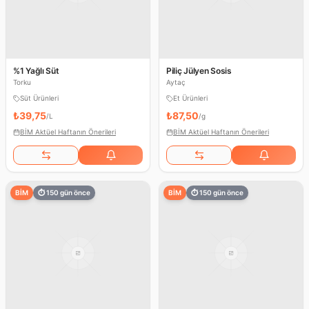
%1 Yağlı Süt
Piliç Jülyen Sosis
Torku
Aytaç
Süt Ürünleri
Et Ürünleri
₺39,75
₺87,50
/
L
/
g
BİM Aktüel Haftanın Önerileri
BİM Aktüel Haftanın Önerileri
BİM
⏱
150
gün önce
BİM
⏱
150
gün önce