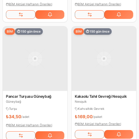
BİM Aktüel Haftanın Önerileri
BİM Aktüel Haftanın Önerileri
BİM
⏱
150
gün önce
BİM
⏱
150
gün önce
Pancar Turşusu Güneybağ
Kakaolu Tahıl Gevreği Nesquik
Güneybağ
Nesquik
Turşu
Kahvaltılık Gevrek
₺34,50
₺169,00
/
adet
/
paket
BİM Aktüel Haftanın Önerileri
BİM Aktüel Haftanın Önerileri