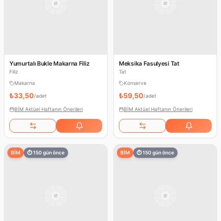
Yumurtalı Bukle Makarna Filiz
Meksika Fasulyesi Tat
Filiz
Tat
Makarna
Konserve
₺33,50
₺59,50
/
adet
/
adet
BİM Aktüel Haftanın Önerileri
BİM Aktüel Haftanın Önerileri
BİM
⏱
150
gün önce
BİM
⏱
150
gün önce