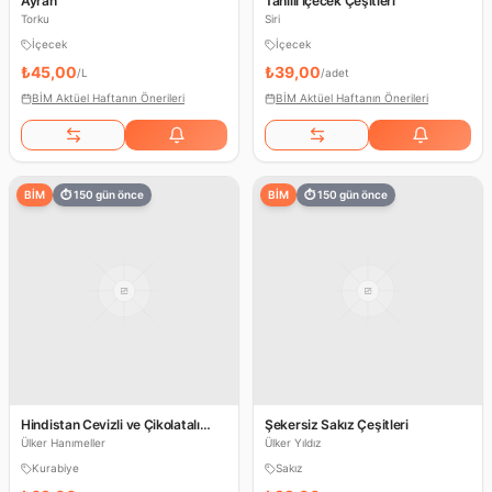
Ayran
Tahıllı İçecek Çeşitleri
Torku
Siri
İçecek
İçecek
₺45,00
₺39,00
/
L
/
adet
BİM Aktüel Haftanın Önerileri
BİM Aktüel Haftanın Önerileri
BİM
⏱
150
gün önce
BİM
⏱
150
gün önce
Hindistan Cevizli ve Çikolatalı
Şekersiz Sakız Çeşitleri
Kurabiye
Ülker Hanımeller
Ülker Yıldız
Kurabiye
Sakız