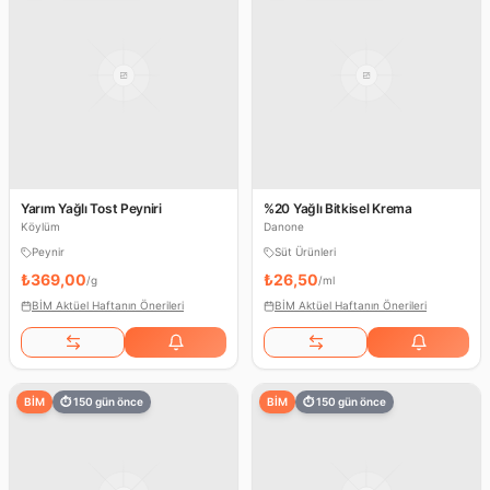
Yarım Yağlı Tost Peyniri
%20 Yağlı Bitkisel Krema
Köylüm
Danone
Peynir
Süt Ürünleri
₺369,00
₺26,50
/
g
/
ml
BİM Aktüel Haftanın Önerileri
BİM Aktüel Haftanın Önerileri
BİM
⏱
150
gün önce
BİM
⏱
150
gün önce