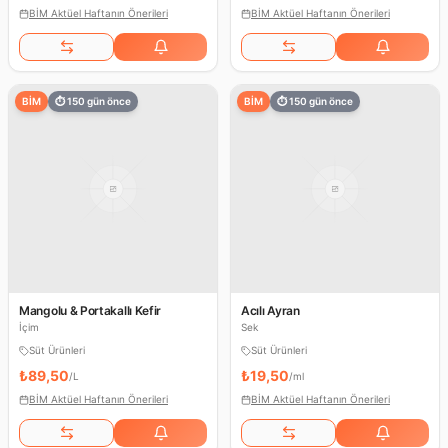
BİM Aktüel Haftanın Önerileri
BİM Aktüel Haftanın Önerileri
BİM
⏱
150
gün önce
BİM
⏱
150
gün önce
Mangolu & Portakallı Kefir
Acılı Ayran
İçim
Sek
Süt Ürünleri
Süt Ürünleri
₺89,50
₺19,50
/
L
/
ml
BİM Aktüel Haftanın Önerileri
BİM Aktüel Haftanın Önerileri