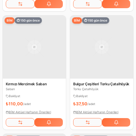
BİM
⏱
150
gün önce
BİM
⏱
150
gün önce
Kırmızı Mercimek Saban
Bulgur Çeşitleri Torku Çatalhöyük
Saban
Torku Çatalhöyük
Bakliyat
Bakliyat
₺110,00
₺37,50
/
adet
/
adet
BİM Aktüel Haftanın Önerileri
BİM Aktüel Haftanın Önerileri