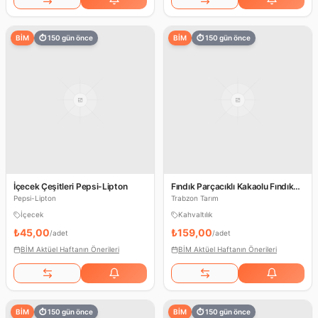
BİM
⏱
150
gün önce
BİM
⏱
150
gün önce
İçecek Çeşitleri Pepsi-Lipton
Fındık Parçacıklı Kakaolu Fındık
Kreması
Pepsi-Lipton
Trabzon Tarım
İçecek
Kahvaltılık
₺45,00
₺159,00
/
adet
/
adet
BİM Aktüel Haftanın Önerileri
BİM Aktüel Haftanın Önerileri
BİM
⏱
150
gün önce
BİM
⏱
150
gün önce