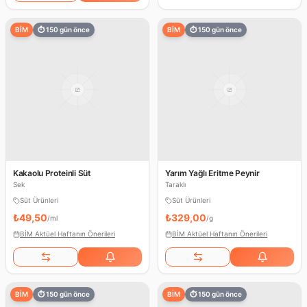
BİM
⏱
150
gün önce
BİM
⏱
150
gün önce
Kakaolu Proteinli Süt
Yarım Yağlı Eritme Peynir
Sek
Taraklı
Süt Ürünleri
Süt Ürünleri
₺49,50
₺329,00
/
ml
/
g
BİM Aktüel Haftanın Önerileri
BİM Aktüel Haftanın Önerileri
BİM
⏱
150
gün önce
BİM
⏱
150
gün önce