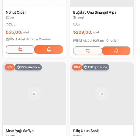
Nohut Cipsi
Buğday Unu Sinangil Alpa
Züber
Sinangil
Cips
Un
₺55,00
₺229,00
/
adet
/
adet
BİM Aktüel Haftanın Önerileri
BİM Aktüel Haftanın Önerileri
BİM
⏱
150
gün önce
BİM
⏱
150
gün önce
Mısır Yağı Safiya
Piliç Uzun Sosis
Safiya
Banvit