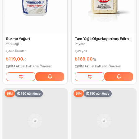
Süzme Yoğurt
Tam Yağlı Olgunlaştırılmış Edirne
Beyaz Peyniri
Yörükoğlu
Peysan
Süt Ürünleri
Peynir
₺119,00
₺169,00
/
g
/
g
BİM Aktüel Haftanın Önerileri
BİM Aktüel Haftanın Önerileri
BİM
⏱
150
gün önce
BİM
⏱
150
gün önce