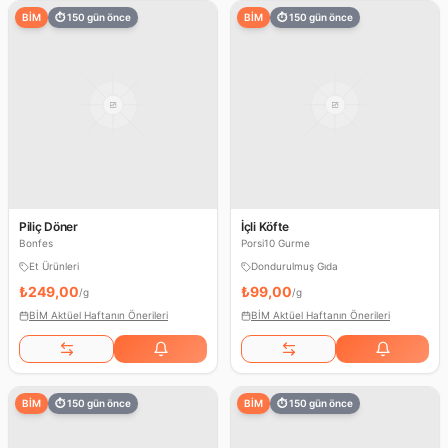
BİM
⏱
150
gün önce
BİM
⏱
150
gün önce
Piliç Döner
İçli Köfte
Bonfes
Porsi10 Gurme
Et Ürünleri
Dondurulmuş Gıda
₺249,00
₺99,00
/
g
/
g
BİM Aktüel Haftanın Önerileri
BİM Aktüel Haftanın Önerileri
BİM
⏱
150
gün önce
BİM
⏱
150
gün önce