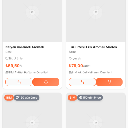
İtalyan Karameli Aromalı
Tuzlu Yeşil Erik Aromalı Maden
Pastörize Süt
Suyu
Dost
Sırma
Süt Ürünleri
İçecek
₺59,50
₺79,00
/
L
/
adet
BİM Aktüel Haftanın Önerileri
BİM Aktüel Haftanın Önerileri
BİM
⏱
150
gün önce
BİM
⏱
150
gün önce