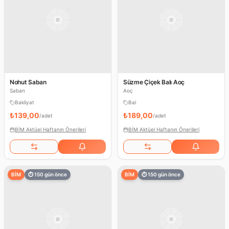
Nohut Saban
Süzme Çiçek Balı Aoç
Saban
Aoç
Bakliyat
Bal
₺139,00
₺189,00
/
adet
/
adet
BİM Aktüel Haftanın Önerileri
BİM Aktüel Haftanın Önerileri
BİM
⏱
150
gün önce
BİM
⏱
150
gün önce