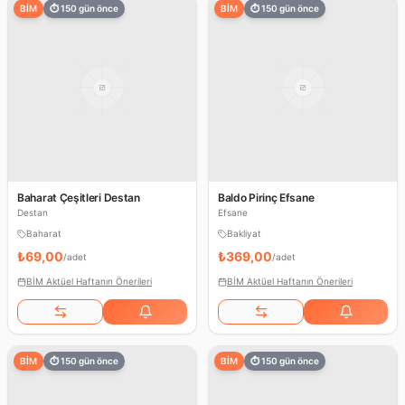
BİM
⏱
150
gün önce
BİM
⏱
150
gün önce
Baharat Çeşitleri Destan
Baldo Pirinç Efsane
Destan
Efsane
Baharat
Bakliyat
₺69,00
₺369,00
/
adet
/
adet
BİM Aktüel Haftanın Önerileri
BİM Aktüel Haftanın Önerileri
BİM
⏱
150
gün önce
BİM
⏱
150
gün önce