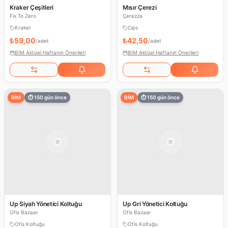
Kraker Çeşitleri
Mısır Çerezi
Fix To Zero
Çerezza
Kraker
Cips
₺59,00
₺42,50
/
adet
/
adet
BİM Aktüel Haftanın Önerileri
BİM Aktüel Haftanın Önerileri
BİM
⏱
150
gün önce
BİM
⏱
150
gün önce
Up Siyah Yönetici Koltuğu
Up Gri Yönetici Koltuğu
Ofis Bazaar
Ofis Bazaar
Ofis Koltuğu
Ofis Koltuğu