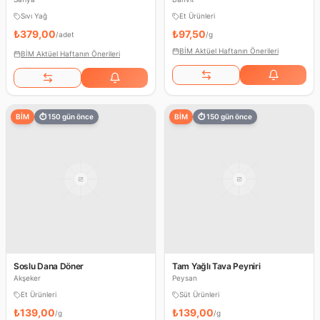
Sıvı Yağ
Et Ürünleri
₺379,00
₺97,50
/
adet
/
g
BİM Aktüel Haftanın Önerileri
BİM Aktüel Haftanın Önerileri
BİM
⏱
150
gün önce
BİM
⏱
150
gün önce
Soslu Dana Döner
Tam Yağlı Tava Peyniri
Akşeker
Peysan
Et Ürünleri
Süt Ürünleri
₺139,00
₺139,00
/
g
/
g