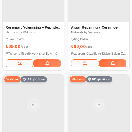
Rosemary Volumising + Peptide
Argan Repairing + Ceramide
Conditioner
Shampoo
Naturals by Watsons
Naturals by Watsons
Saç Bakımı
Saç Bakımı
₺99,00
₺99,00
/
adet
/
adet
Watsons Güzellik ve Kişisel Bakım Ödülleri
Watsons Güzellik ve Kişisel Bakım Ödülleri
Watsons
⏱
162
gün önce
Watsons
⏱
162
gün önce