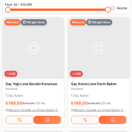
Fiyat:
₺0
-
₺10.000
Geçmiş
Watsons
⏱
162
gün önce
Watsons
⏱
162
gün önce
%
65
%
56
Saç Yağı Love Keratin Koruması
Saç Kremi Love Derin Bakım
Pantene
Pantene
Saç Bakım
Saç Bakım
₺189,00
₺169,00
₺544,90
/
100 ML
₺384,90
/
220 ML
Watsons Güzellik ve Kişisel Bakım Ödülleri
Watsons Güzellik ve Kişisel Bakım Ödülleri