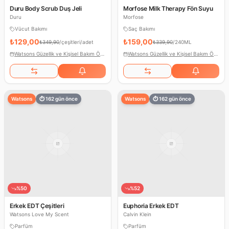
Duru Body Scrub Duş Jeli
Morfose Milk Therapy Fön Suyu
Duru
Morfose
Vücut Bakımı
Saç Bakımı
₺129,00
₺159,00
₺349,90
/
çeşitleri/adet
₺339,90
/
240ML
Watsons Güzellik ve Kişisel Bakım Ödülleri
Watsons Güzellik ve Kişisel Bakım Ödülleri
Watsons
⏱
162
gün önce
Watsons
⏱
162
gün önce
%
50
%
52
Erkek EDT Çeşitleri
Euphoria Erkek EDT
Watsons Love My Scent
Calvin Klein
Parfüm
Parfüm