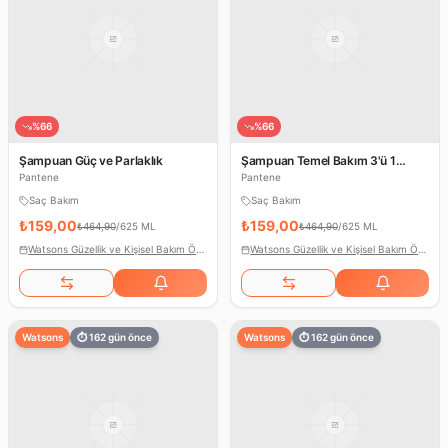
%
66
%
66
Şampuan Güç ve Parlaklık
Şampuan Temel Bakım 3'ü 1
Arada
Pantene
Pantene
Saç Bakım
Saç Bakım
₺159,00
₺159,00
₺464,90
/
625 ML
₺464,90
/
625 ML
Watsons Güzellik ve Kişisel Bakım Ödülleri
Watsons Güzellik ve Kişisel Bakım Ödülleri
Watsons
⏱
162
gün önce
Watsons
⏱
162
gün önce