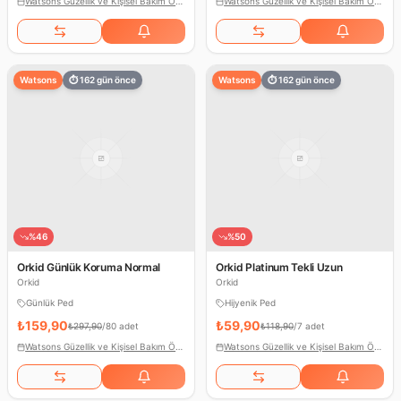
Watsons Güzellik ve Kişisel Bakım Ödülleri
Watsons Güzellik ve Kişisel Bakım Ödülleri
Watsons
⏱
162
gün önce
Watsons
⏱
162
gün önce
%
46
%
50
Orkid Günlük Koruma Normal
Orkid Platinum Tekli Uzun
Orkid
Orkid
Günlük Ped
Hijyenik Ped
₺159,90
₺59,90
₺297,90
/
80 adet
₺118,90
/
7 adet
Watsons Güzellik ve Kişisel Bakım Ödülleri
Watsons Güzellik ve Kişisel Bakım Ödülleri