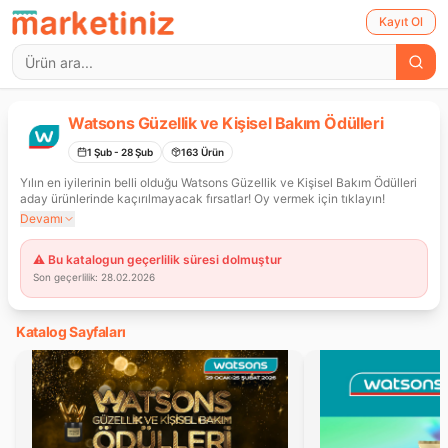
Kayıt Ol
Watsons Güzellik ve Kişisel Bakım Ödülleri
1 Şub
- 28 Şub
163
Ürün
Yılın en iyilerinin belli olduğu Watsons Güzellik ve Kişisel Bakım Ödülleri
aday ürünlerinde kaçırılmayacak fırsatlar! Oy vermek için tıklayın!
Devamı
⚠️ Bu katalogun geçerlilik süresi dolmuştur
Son geçerlilik:
28.02.2026
Katalog Sayfaları