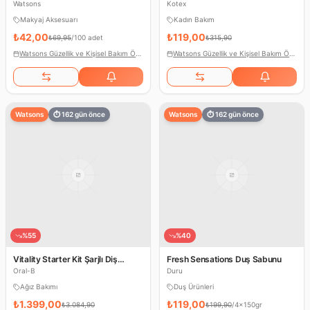
Çeşitleri & 56'lı Günlük Ped
Watsons
Kotex
Makyaj Aksesuarı
Kadın Bakım
₺42,00
₺119,00
₺69,95
/
100 adet
₺315,90
Watsons Güzellik ve Kişisel Bakım Ödülleri
Watsons Güzellik ve Kişisel Bakım Ödülleri
Watsons
⏱
162
gün önce
Watsons
⏱
162
gün önce
%
55
%
40
Vitality Starter Kit Şarjlı Diş
Fresh Sensations Duş Sabunu
Fırçası & Cross Action 9'lu Yedek
Oral-B
Duru
Başlık
Ağız Bakımı
Duş Ürünleri
₺1.399,00
₺119,00
₺3.084,90
₺199,90
/
4x150gr