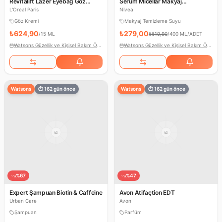
Revitalift Lazer Eyebag Göz
Serum Micellar Makyaj
Kremi
Temizleme Suyu Çeşitleri
L'Oreal Paris
Nivea
Göz Kremi
Makyaj Temizleme Suyu
₺624,90
₺279,00
/
15 ML
₺619,90
/
400 ML/ADET
Watsons Güzellik ve Kişisel Bakım Ödülleri
Watsons Güzellik ve Kişisel Bakım Ödülleri
Watsons
⏱
162
gün önce
Watsons
⏱
162
gün önce
%
67
%
47
Expert Şampuan Biotin & Caffeine
Avon Atifaçtion EDT
Urban Care
Avon
Şampuan
Parfüm