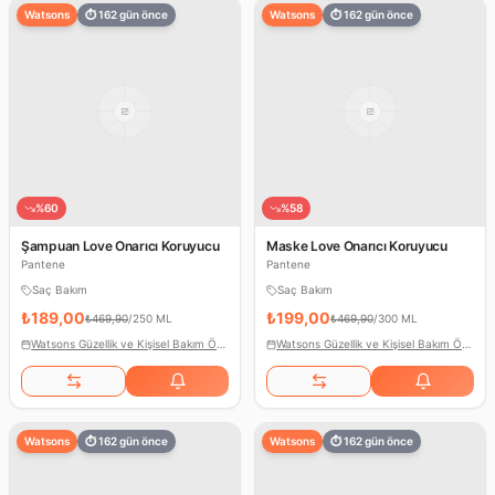
Watsons
⏱
162
gün önce
Watsons
⏱
162
gün önce
%
60
%
58
Şampuan Love Onarıcı Koruyucu
Maske Love Onarıcı Koruyucu
Pantene
Pantene
Saç Bakım
Saç Bakım
₺189,00
₺199,00
₺469,90
/
250 ML
₺469,90
/
300 ML
Watsons Güzellik ve Kişisel Bakım Ödülleri
Watsons Güzellik ve Kişisel Bakım Ödülleri
Watsons
⏱
162
gün önce
Watsons
⏱
162
gün önce