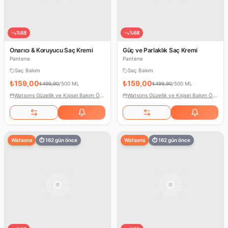
%
68
%
68
Onarıcı & Koruyucu Saç Kremi
Güç ve Parlaklık Saç Kremi
Pantene
Pantene
Saç Bakım
Saç Bakım
₺159,00
₺159,00
₺499,90
/
500 ML
₺499,90
/
500 ML
Watsons Güzellik ve Kişisel Bakım Ödülleri
Watsons Güzellik ve Kişisel Bakım Ödülleri
Watsons
⏱
162
gün önce
Watsons
⏱
162
gün önce