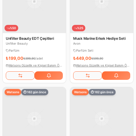
%
50
%
25
Unfilter Beauty EDT Çeşitleri
Musk Marine Erkek Hediye Seti
Unfilter Beauty
Avon
Parfüm
Parfüm Seti
₺199,00
₺449,00
₺399,90
/
adet
₺599,90
Watsons Güzellik ve Kişisel Bakım Ödülleri
Watsons Güzellik ve Kişisel Bakım Ödülleri
Watsons
⏱
162
gün önce
Watsons
⏱
162
gün önce