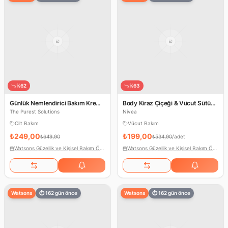
%
62
%
63
Günlük Nemlendirici Bakım Kremi
Body Kiraz Çiçeği & Vücut Sütü
50 ML
Losyon Çeşitleri
The Purest Solutions
Nivea
Cilt Bakım
Vücut Bakım
₺249,00
₺199,00
₺649,90
₺534,90
/
adet
Watsons Güzellik ve Kişisel Bakım Ödülleri
Watsons Güzellik ve Kişisel Bakım Ödülleri
Watsons
⏱
162
gün önce
Watsons
⏱
162
gün önce