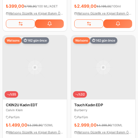
₺399,00
₺2.499,00
₺799,90
/
100 ML/ADET
₺5.199,00
/
100ml
Watsons Güzellik ve Kişisel Bakım Ödülleri
Watsons Güzellik ve Kişisel Bakım Ödülleri
Watsons
⏱
162
gün önce
Watsons
⏱
162
gün önce
%
55
%
32
CKIN2U Kadın EDT
Touch Kadın EDP
Calvin Klein
Burberry
Parfüm
Parfüm
₺1.499,00
₺2.999,00
₺3.299,90
/
150ML
₺4.399,90
/
100ML
Watsons Güzellik ve Kişisel Bakım Ödülleri
Watsons Güzellik ve Kişisel Bakım Ödülleri