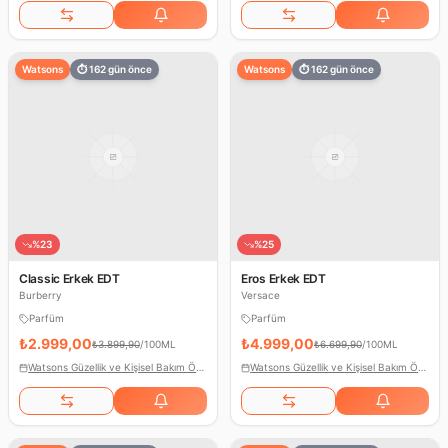
Watsons
⏱
162
gün önce
Watsons
⏱
162
gün önce
%
23
%
25
Classic Erkek EDT
Eros Erkek EDT
Burberry
Versace
Parfüm
Parfüm
₺2.999,00
₺4.999,00
₺3.899,90
/
100ML
₺6.699,90
/
100ML
Watsons Güzellik ve Kişisel Bakım Ödülleri
Watsons Güzellik ve Kişisel Bakım Ödülleri