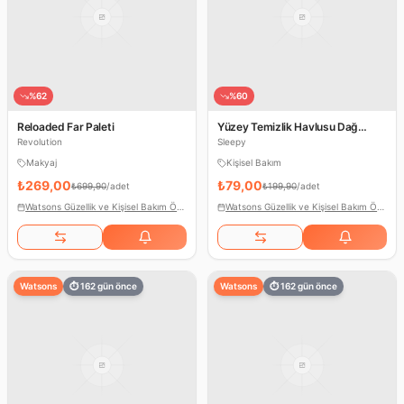
%
62
%
60
Reloaded Far Paleti
Yüzey Temizlik Havlusu Dağ
Esintisi
Revolution
Sleepy
Makyaj
Kişisel Bakım
₺269,00
₺79,00
₺699,90
/
adet
₺199,90
/
adet
Watsons Güzellik ve Kişisel Bakım Ödülleri
Watsons Güzellik ve Kişisel Bakım Ödülleri
Watsons
⏱
162
gün önce
Watsons
⏱
162
gün önce