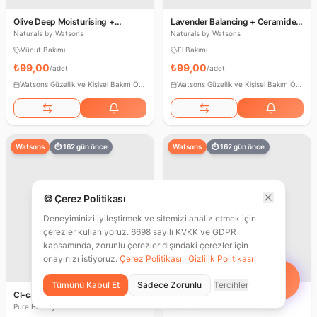
Olive Deep Moisturising +
Lavender Balancing + Ceramide
Ceramide Body Lotion
Hand Cream
Naturals by Watsons
Naturals by Watsons
Vücut Bakımı
El Bakımı
₺99,00
₺99,00
/
adet
/
adet
Watsons Güzellik ve Kişisel Bakım Ödülleri
Watsons Güzellik ve Kişisel Bakım Ödülleri
Watsons
⏱
162
gün önce
Watsons
⏱
162
gün önce
🍪 Çerez Politikası
Deneyiminizi iyileştirmek ve sitemizi analiz etmek için
çerezler kullanıyoruz. 6698 sayılı KVKK ve GDPR
kapsamında, zorunlu çerezler dışındaki çerezler için
onayınızı istiyoruz.
Çerez Politikası
·
Gizlilik Politikası
%
54
Tümünü Kabul Et
Sadece Zorunlu
Tercihler
CI-care CİLT BAKIM Ürün
Lip Baum Çeşitleri
Çeşitleri
Pure Beauty
Vaseline