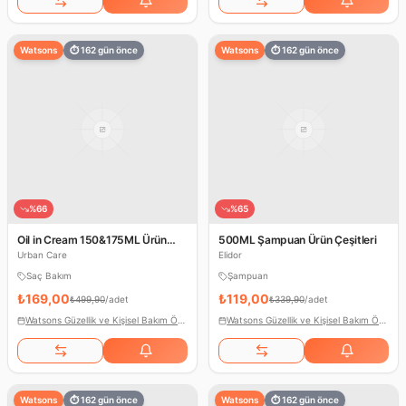
Watsons
⏱
162
gün önce
Watsons
⏱
162
gün önce
%
66
%
65
Oil in Cream 150&175ML Ürün
500ML Şampuan Ürün Çeşitleri
Çeşitleri
Urban Care
Elidor
Saç Bakım
Şampuan
₺169,00
₺119,00
₺499,90
/
adet
₺339,90
/
adet
Watsons Güzellik ve Kişisel Bakım Ödülleri
Watsons Güzellik ve Kişisel Bakım Ödülleri
Watsons
⏱
162
gün önce
Watsons
⏱
162
gün önce