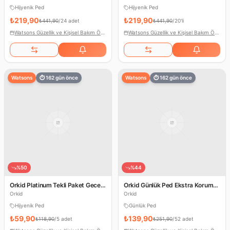
Hijyenik Ped
Hijyenik Ped
₺219,90
₺219,90
₺441,90
/
24 adet
₺441,90
/
20'li
Watsons Güzellik ve Kişisel Bakım Ödülleri
Watsons Güzellik ve Kişisel Bakım Ödülleri
Watsons
⏱
162
gün önce
Watsons
⏱
162
gün önce
%
50
%
44
Orkid Platinum Tekli Paket Gece
Orkid Günlük Ped Ekstra Koruma
Ekstra Plus
Uzun
Orkid
Orkid
Hijyenik Ped
Günlük Ped
₺59,90
₺139,90
₺118,90
/
5 adet
₺251,90
/
52 adet