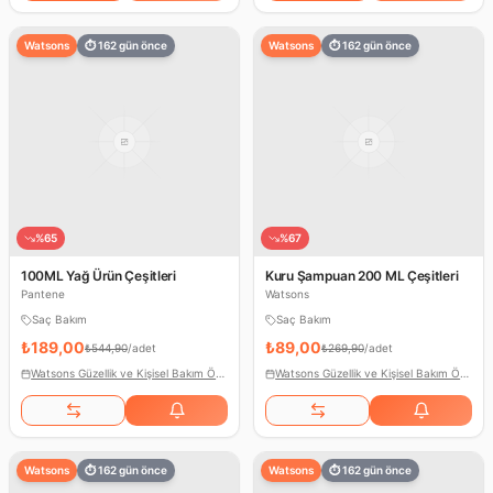
Watsons
⏱
162
gün önce
Watsons
⏱
162
gün önce
%
65
%
67
100ML Yağ Ürün Çeşitleri
Kuru Şampuan 200 ML Çeşitleri
Pantene
Watsons
Saç Bakım
Saç Bakım
₺189,00
₺89,00
₺544,90
/
adet
₺269,90
/
adet
Watsons Güzellik ve Kişisel Bakım Ödülleri
Watsons Güzellik ve Kişisel Bakım Ödülleri
Watsons
⏱
162
gün önce
Watsons
⏱
162
gün önce