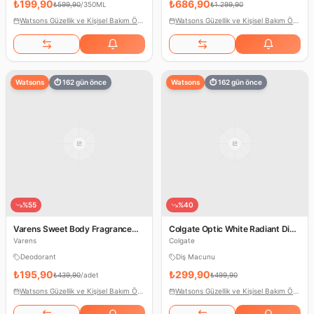
₺199,90
₺686,90
₺599,90
/
350ML
₺1.299,90
Watsons Güzellik ve Kişisel Bakım Ödülleri
Watsons Güzellik ve Kişisel Bakım Ödülleri
Watsons
⏱
162
gün önce
Watsons
⏱
162
gün önce
%
55
%
40
Varens Sweet Body Fragrance
Colgate Optic White Radiant Diş
Deodorant
Macunu
Varens
Colgate
Deodorant
Diş Macunu
₺195,90
₺299,90
₺439,90
/
adet
₺499,90
Watsons Güzellik ve Kişisel Bakım Ödülleri
Watsons Güzellik ve Kişisel Bakım Ödülleri