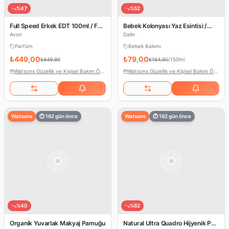
%
47
%
52
Full Speed Erkek EDT 100ml / Far
Bebek Kolonyası Yaz Esintisi /
Away Kadın EDP 50ml
Turunç Bahçesi
Avon
Dalin
Parfüm
Bebek Bakımı
₺449,00
₺79,00
₺849,90
₺164,90
/
150ml
Watsons Güzellik ve Kişisel Bakım Ödülleri
Watsons Güzellik ve Kişisel Bakım Ödülleri
Watsons
⏱
162
gün önce
Watsons
⏱
162
gün önce
%
40
%
62
Organik Yuvarlak Makyaj Pamuğu
Natural Ultra Quadro Hijyenik Ped