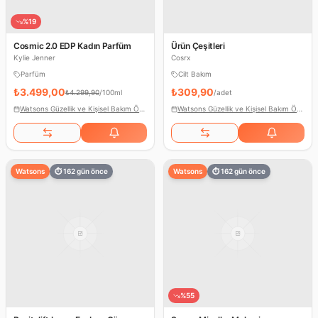
%
19
Cosmic 2.0 EDP Kadın Parfüm
Ürün Çeşitleri
Kylie Jenner
Cosrx
Parfüm
Cilt Bakım
₺3.499,00
₺309,90
₺4.299,90
/
100ml
/
adet
Watsons Güzellik ve Kişisel Bakım Ödülleri
Watsons Güzellik ve Kişisel Bakım Ödülleri
Watsons
⏱
162
gün önce
Watsons
⏱
162
gün önce
%
55