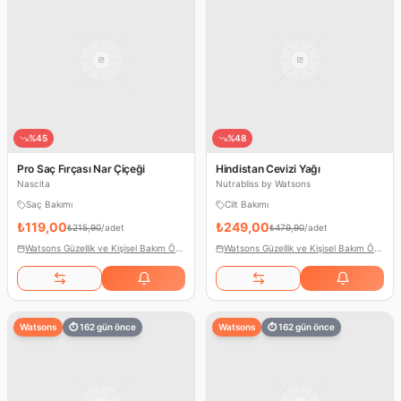
%
45
%
48
Pro Saç Fırçası Nar Çiçeği
Hindistan Cevizi Yağı
Nascita
Nutrabliss by Watsons
Saç Bakımı
Cilt Bakımı
₺119,00
₺249,00
₺215,90
/
adet
₺479,90
/
adet
Watsons Güzellik ve Kişisel Bakım Ödülleri
Watsons Güzellik ve Kişisel Bakım Ödülleri
Watsons
⏱
162
gün önce
Watsons
⏱
162
gün önce