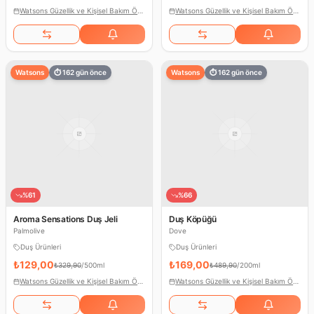
Watsons Güzellik ve Kişisel Bakım Ödülleri
Watsons Güzellik ve Kişisel Bakım Ödülleri
Watsons
⏱
162
gün önce
Watsons
⏱
162
gün önce
%
61
%
66
Aroma Sensations Duş Jeli
Duş Köpüğü
Palmolive
Dove
Duş Ürünleri
Duş Ürünleri
₺129,00
₺169,00
₺329,90
/
500ml
₺489,90
/
200ml
Watsons Güzellik ve Kişisel Bakım Ödülleri
Watsons Güzellik ve Kişisel Bakım Ödülleri