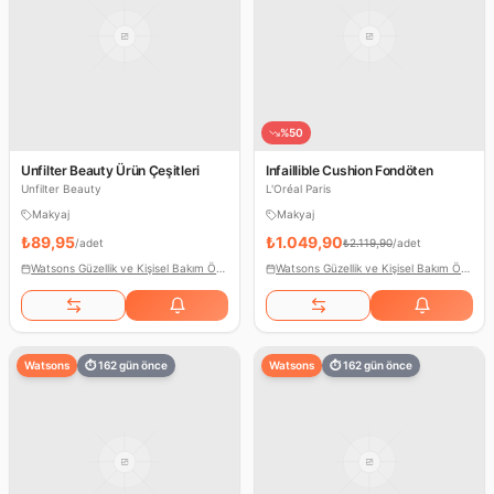
%
50
Unfilter Beauty Ürün Çeşitleri
Infaillible Cushion Fondöten
Unfilter Beauty
L'Oréal Paris
Makyaj
Makyaj
₺89,95
₺1.049,90
/
adet
₺2.119,90
/
adet
Watsons Güzellik ve Kişisel Bakım Ödülleri
Watsons Güzellik ve Kişisel Bakım Ödülleri
Watsons
⏱
162
gün önce
Watsons
⏱
162
gün önce