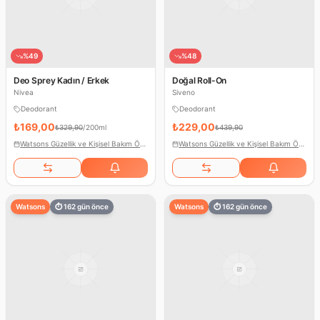
%
49
%
48
Deo Sprey Kadın / Erkek
Doğal Roll-On
Nivea
Siveno
Deodorant
Deodorant
₺169,00
₺229,00
₺329,90
/
200ml
₺439,90
Watsons Güzellik ve Kişisel Bakım Ödülleri
Watsons Güzellik ve Kişisel Bakım Ödülleri
Watsons
⏱
162
gün önce
Watsons
⏱
162
gün önce