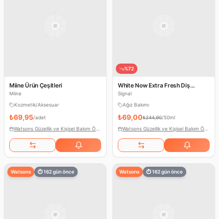
%
72
Miine Ürün Çeşitleri
White Now Extra Fresh Diş
Macunu
Miine
Signal
Kozmetik/Aksesuar
Ağız Bakımı
₺69,95
₺69,00
/
adet
₺244,90
/
50ml
Watsons Güzellik ve Kişisel Bakım Ödülleri
Watsons Güzellik ve Kişisel Bakım Ödülleri
Watsons
⏱
162
gün önce
Watsons
⏱
162
gün önce